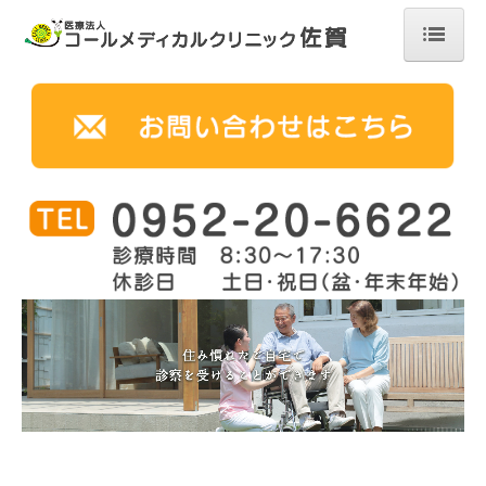
ホーム
クリニック紹介
院長挨拶
訪問診療
診療費用のご案内
ACPについて
採用情報（新着）
施設基準・掲示事項
外来・自費診療について