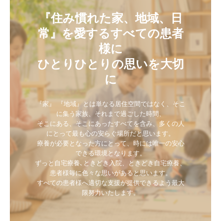
『住み慣れた家、地域、日
常』を愛するすべての患者
様に

ひとりひとりの思いを大切
に
『家』 『地域』とは単なる居住空間ではなく、そこ
に集う家族、それまで過ごした時間、

そこにある、そこにあったすべてを含み、多くの人
にとって最も心の安らぐ場所だと思います。

療養が必要となった方にとって、時には唯一の安心
できる環境となります。

ずっと自宅療養､ときどき入院、ときどき自宅療養、
患者様毎に色々な思いがあると思います。

すべての患者様へ適切な支援が提供できるよう最大
限努力いたします。