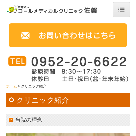
ホーム
クリニック紹介
院長挨拶
訪問診療
診療費用のご案内
ホーム
クリニック紹介
ACPについて
クリニック紹介
採用情報（新着）
当院の理念
施設基準・掲示事項
外来・自費診療について