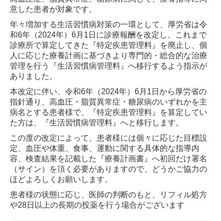
意した患者が対象です。
年々増加する生活習慣病対策の一環として、厚労省は令
和6年（2024年）6月1日に診療報酬を改定し、これまで
診療所で算定してきた『特定疾患管理料』を廃止し、個
人に応じた療養計画に基づきより専門的・総合的な治療
管理を行う『生活習慣病管理料』へ移行するよう指示が
ありました。
本改定に伴い、令和6年（2024年）6月1日から厚労省の
指針通り、高血圧・脂質異常症・糖尿病のいずれかを主
病名とする患者様で、『特定疾患管理料』を算定してい
た方は、『生活習慣病管理料』へと移行します。
この度の改定によって、患者様には個々に応じた目標設
定、血圧や体重、食事、運動に関する具体的な指導内
容、検査結果を記載した『療養計画書』へ初回だけ署名
（サイン）を頂く必要がありますので、どうかご協力の
ほどよろしくお願いします。
患者様の状態に応じ、医師の判断のもと、リフィル処方
や28日以上の長期の投薬を行う場合がございます